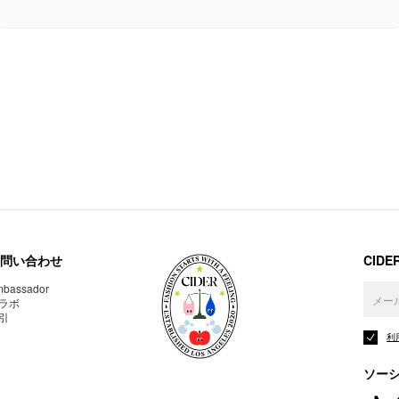
問い合わせ
CID
bassador
ラボ
引
利
ソー