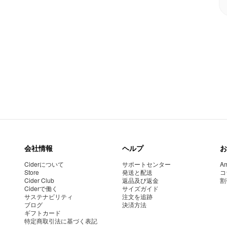
会社情報
ヘルプ
お
Ciderについて
サポートセンター
Am
Store
発送と配送
コ
Cider Club
返品及び返金
割
Ciderで働く
サイズガイド
サステナビリティ
注文を追跡
ブログ
決済方法
ギフトカード
特定商取引法に基づく表記