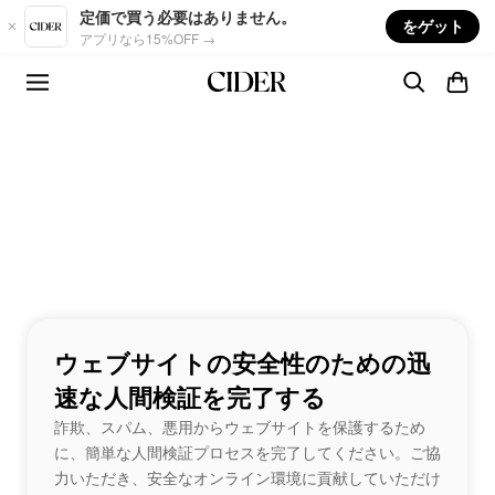
Skip to main content
定価で買う必要はありません。
をゲット
アプリなら15%OFF →
ウェブサイトの安全性のための迅
速な人間検証を完了する
詐欺、スパム、悪用からウェブサイトを保護するため
に、簡単な人間検証プロセスを完了してください。ご協
力いただき、安全なオンライン環境に貢献していただけ