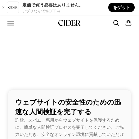
Skip to main content
定価で買う必要はありません。
をゲット
アプリなら15%OFF →
ウェブサイトの安全性のための迅
速な人間検証を完了する
詐欺、スパム、悪用からウェブサイトを保護するため
に、簡単な人間検証プロセスを完了してください。ご協
力いただき、安全なオンライン環境に貢献していただけ