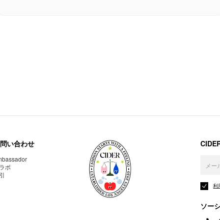
問い合わせ
CID
bassador
ラボ
引
利
ソー