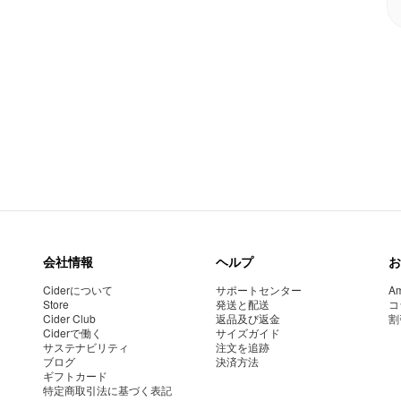
会社情報
ヘルプ
お
Ciderについて
サポートセンター
Am
Store
発送と配送
コ
Cider Club
返品及び返金
割
Ciderで働く
サイズガイド
サステナビリティ
注文を追跡
ブログ
決済方法
ギフトカード
特定商取引法に基づく表記