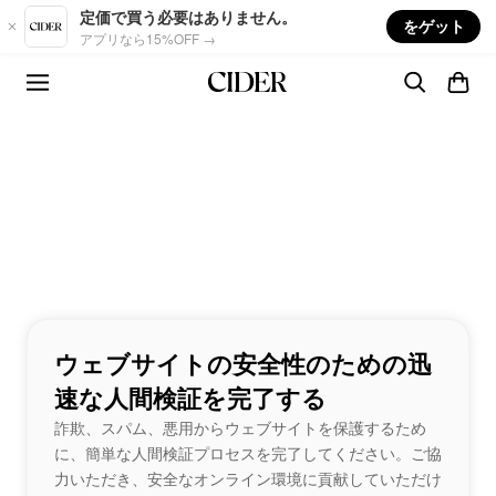
Skip to main content
定価で買う必要はありません。
をゲット
アプリなら15%OFF →
ウェブサイトの安全性のための迅
速な人間検証を完了する
詐欺、スパム、悪用からウェブサイトを保護するため
に、簡単な人間検証プロセスを完了してください。ご協
力いただき、安全なオンライン環境に貢献していただけ