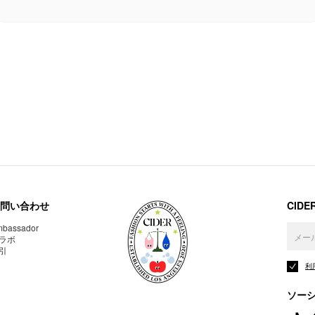
問い合わせ
CID
bassador
ラボ
引
利
ソー