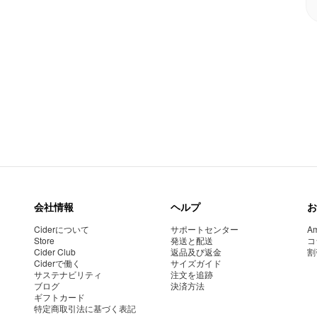
会社情報
ヘルプ
お
Ciderについて
サポートセンター
Am
Store
発送と配送
コ
Cider Club
返品及び返金
割
Ciderで働く
サイズガイド
サステナビリティ
注文を追跡
ブログ
決済方法
ギフトカード
特定商取引法に基づく表記