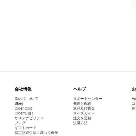
会社情報
ヘルプ
お
Ciderについて
サポートセンター
Am
Store
発送と配送
コ
Cider Club
返品及び返金
割
Ciderで働く
サイズガイド
サステナビリティ
注文を追跡
ブログ
決済方法
ギフトカード
特定商取引法に基づく表記