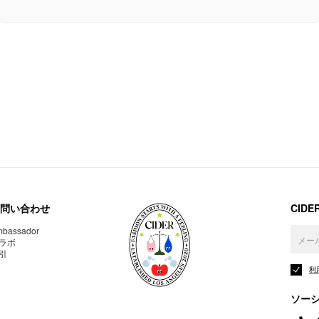
問い合わせ
CID
bassador
ラボ
引
利
ソー