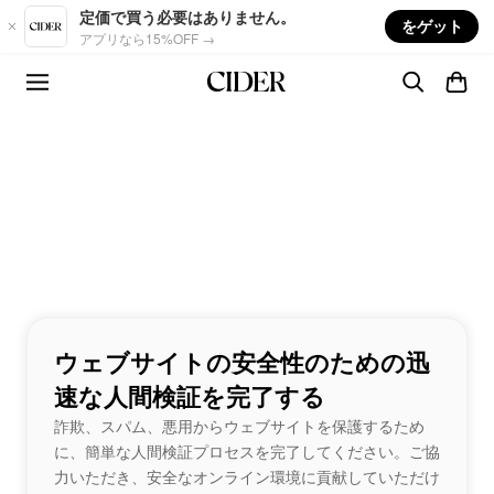
Skip to main content
定価で買う必要はありません。
をゲット
アプリなら15%OFF →
ウェブサイトの安全性のための迅
速な人間検証を完了する
詐欺、スパム、悪用からウェブサイトを保護するため
に、簡単な人間検証プロセスを完了してください。ご協
力いただき、安全なオンライン環境に貢献していただけ