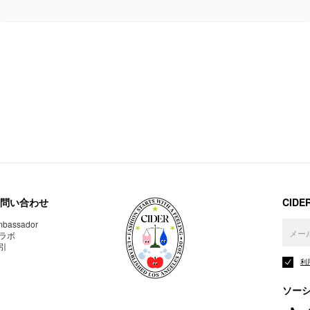
問い合わせ
CID
bassador
ラボ
引
利
ソー