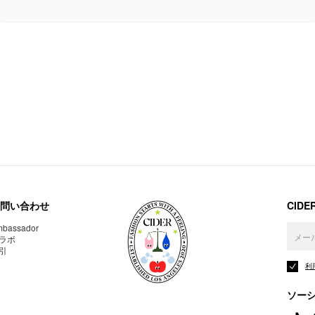
問い合わせ
CID
bassador
ラボ
引
利
ソー