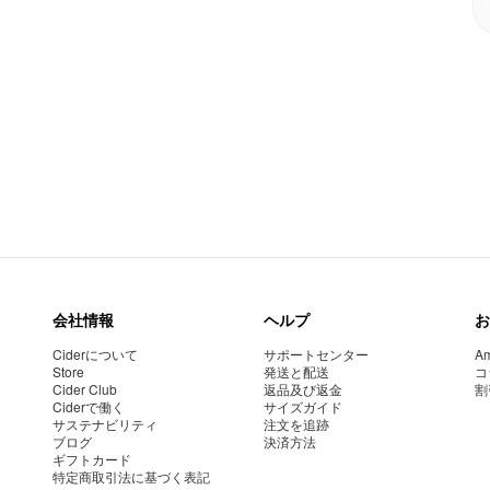
会社情報
ヘルプ
お
Ciderについて
サポートセンター
Am
Store
発送と配送
コ
Cider Club
返品及び返金
割
Ciderで働く
サイズガイド
サステナビリティ
注文を追跡
ブログ
決済方法
ギフトカード
特定商取引法に基づく表記