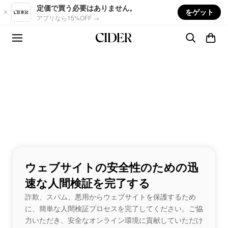
Skip to main content
定価で買う必要はありません。
をゲット
アプリなら15%OFF →
ウェブサイトの安全性のための迅
速な人間検証を完了する
詐欺、スパム、悪用からウェブサイトを保護するため
に、簡単な人間検証プロセスを完了してください。ご協
力いただき、安全なオンライン環境に貢献していただけ