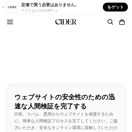
Skip to main content
定価で買う必要はありません。
をゲット
アプリなら15%OFF →
ウェブサイトの安全性のための迅
速な人間検証を完了する
詐欺、スパム、悪用からウェブサイトを保護するため
に、簡単な人間検証プロセスを完了してください。ご協
力いただき、安全なオンライン環境に貢献していただけ