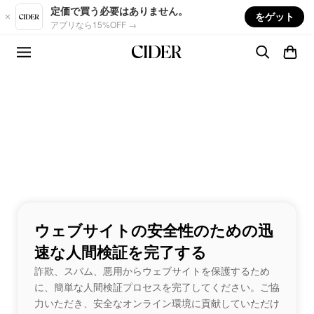
Skip to main content
定価で買う必要はありません。
をゲット
アプリなら15%OFF →
ウェブサイトの安全性のための迅
速な人間検証を完了する
詐欺、スパム、悪用からウェブサイトを保護するため
に、簡単な人間検証プロセスを完了してください。ご協
力いただき、安全なオンライン環境に貢献していただけ