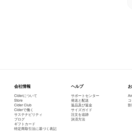
会社情報
ヘルプ
お
Ciderについて
サポートセンター
Am
Store
発送と配送
コ
Cider Club
返品及び返金
割
Ciderで働く
サイズガイド
サステナビリティ
注文を追跡
ブログ
決済方法
ギフトカード
特定商取引法に基づく表記