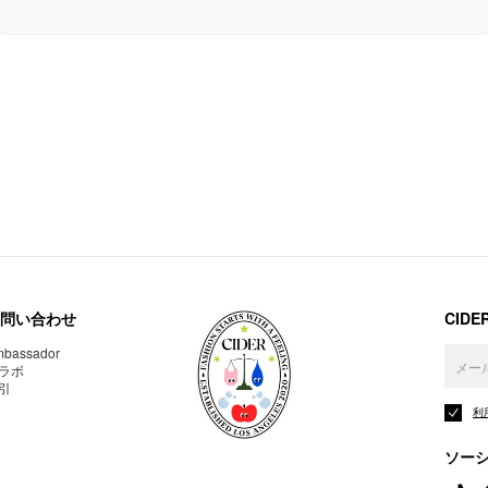
問い合わせ
CID
bassador
ラボ
引
利
ソー