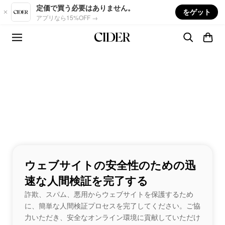
Skip to main content
定価で買う必要はありません。
をゲット
アプリなら15%OFF →
ウェブサイトの安全性のための迅
速な人間検証を完了する
詐欺、スパム、悪用からウェブサイトを保護するため
に、簡単な人間検証プロセスを完了してください。ご協
力いただき、安全なオンライン環境に貢献していただけ