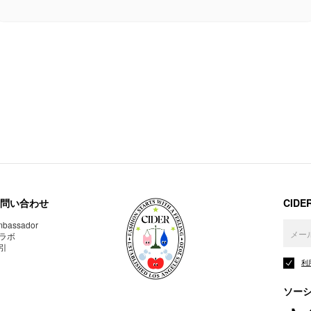
問い合わせ
CID
bassador
ラボ
引
利
ソー