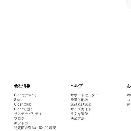
会社情報
ヘルプ
お
Ciderについて
サポートセンター
Am
Store
発送と配送
コ
Cider Club
返品及び返金
割
Ciderで働く
サイズガイド
サステナビリティ
注文を追跡
ブログ
決済方法
ギフトカード
特定商取引法に基づく表記