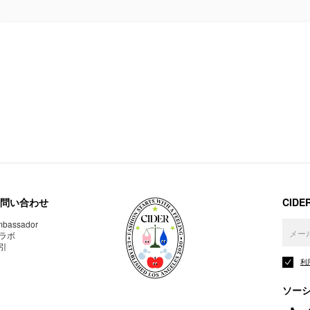
問い合わせ
CID
bassador
ラボ
引
利
ソー