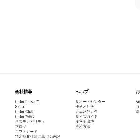
会社情報
ヘルプ
お
Ciderについて
サポートセンター
Am
Store
発送と配送
コ
Cider Club
返品及び返金
割
Ciderで働く
サイズガイド
サステナビリティ
注文を追跡
ブログ
決済方法
ギフトカード
特定商取引法に基づく表記