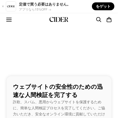
Skip to main content
定価で買う必要はありません。
をゲット
アプリなら15%OFF →
ウェブサイトの安全性のための迅
速な人間検証を完了する
詐欺、スパム、悪用からウェブサイトを保護するため
に、簡単な人間検証プロセスを完了してください。ご協
力いただき、安全なオンライン環境に貢献していただけ