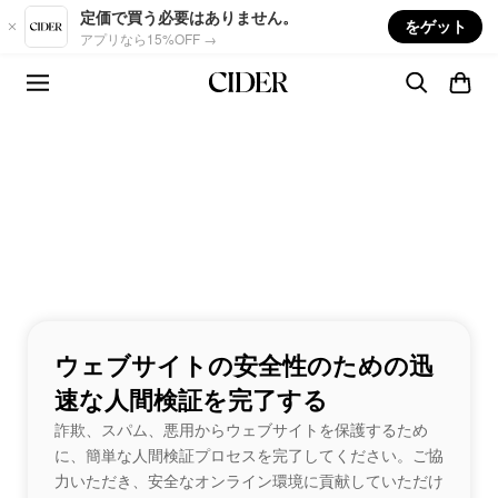
Skip to main content
定価で買う必要はありません。
をゲット
アプリなら15%OFF →
ウェブサイトの安全性のための迅
速な人間検証を完了する
詐欺、スパム、悪用からウェブサイトを保護するため
に、簡単な人間検証プロセスを完了してください。ご協
力いただき、安全なオンライン環境に貢献していただけ