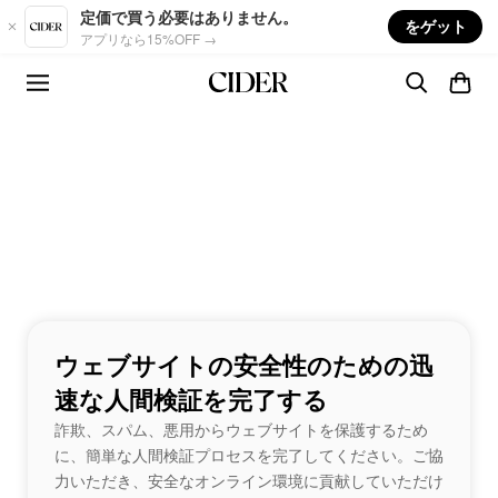
Skip to main content
定価で買う必要はありません。
をゲット
アプリなら15%OFF →
ウェブサイトの安全性のための迅
速な人間検証を完了する
詐欺、スパム、悪用からウェブサイトを保護するため
に、簡単な人間検証プロセスを完了してください。ご協
力いただき、安全なオンライン環境に貢献していただけ