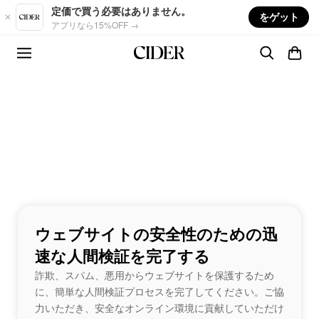
Skip to main content
定価で買う必要はありません。
をゲット
アプリなら15%OFF →
ウェブサイトの安全性のための迅
速な人間検証を完了する
詐欺、スパム、悪用からウェブサイトを保護するため
に、簡単な人間検証プロセスを完了してください。ご協
力いただき、安全なオンライン環境に貢献していただけ