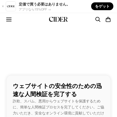
Skip to main content
定価で買う必要はありません。
をゲット
アプリなら15%OFF →
ウェブサイトの安全性のための迅
速な人間検証を完了する
詐欺、スパム、悪用からウェブサイトを保護するため
に、簡単な人間検証プロセスを完了してください。ご協
力いただき、安全なオンライン環境に貢献していただけ