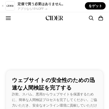
Skip to main content
定価で買う必要はありません。
をゲット
アプリなら15%OFF →
ウェブサイトの安全性のための迅
速な人間検証を完了する
詐欺、スパム、悪用からウェブサイトを保護するため
に、簡単な人間検証プロセスを完了してください。ご協
力いただき、安全なオンライン環境に貢献していただけ