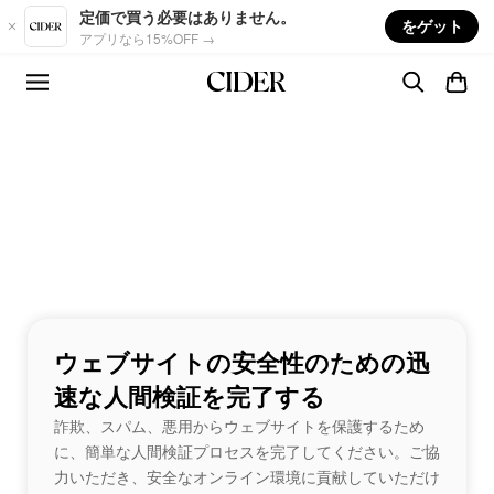
Skip to main content
定価で買う必要はありません。
をゲット
アプリなら15%OFF →
ウェブサイトの安全性のための迅
速な人間検証を完了する
詐欺、スパム、悪用からウェブサイトを保護するため
に、簡単な人間検証プロセスを完了してください。ご協
力いただき、安全なオンライン環境に貢献していただけ