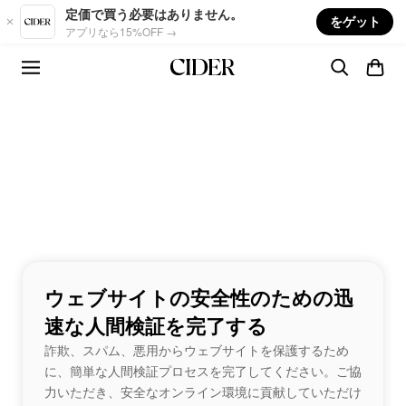
Skip to main content
定価で買う必要はありません。
をゲット
アプリなら15%OFF →
ウェブサイトの安全性のための迅
速な人間検証を完了する
詐欺、スパム、悪用からウェブサイトを保護するため
に、簡単な人間検証プロセスを完了してください。ご協
力いただき、安全なオンライン環境に貢献していただけ