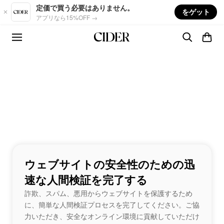
Skip to main content
定価で買う必要はありません。
をゲット
アプリなら15%OFF →
ウェブサイトの安全性のための迅
速な人間検証を完了する
詐欺、スパム、悪用からウェブサイトを保護するため
に、簡単な人間検証プロセスを完了してください。ご協
力いただき、安全なオンライン環境に貢献していただけ