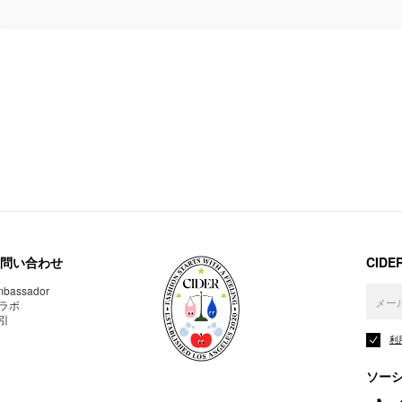
問い合わせ
CID
bassador
ラボ
引
利
ソー