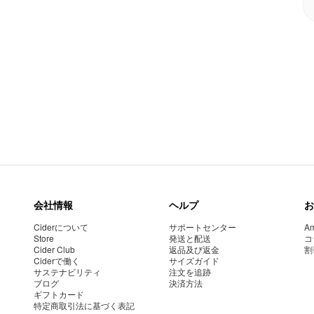
会社情報
ヘルプ
お
Ciderについて
サポートセンター
Am
Store
発送と配送
コ
Cider Club
返品及び返金
割
Ciderで働く
サイズガイド
サステナビリティ
注文を追跡
ブログ
決済方法
ギフトカード
特定商取引法に基づく表記