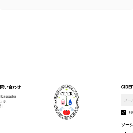
問い合わせ
CID
bassador
ラボ
引
利
ソー