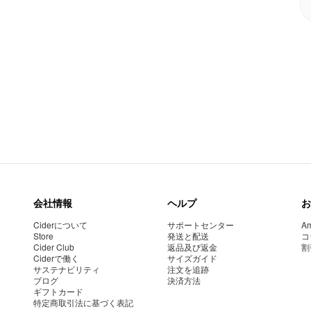
会社情報
ヘルプ
お
Ciderについて
サポートセンター
Am
Store
発送と配送
コ
Cider Club
返品及び返金
割
Ciderで働く
サイズガイド
サステナビリティ
注文を追跡
ブログ
決済方法
ギフトカード
特定商取引法に基づく表記