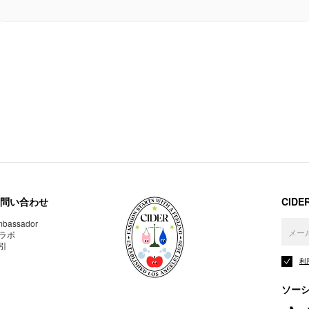
問い合わせ
CID
bassador
ラボ
引
利
ソー