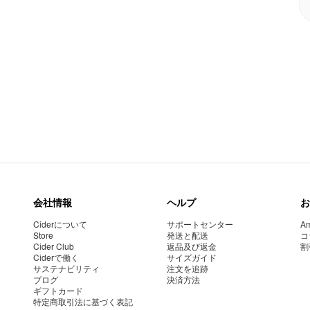
会社情報
ヘルプ
お
Ciderについて
サポートセンター
Am
Store
発送と配送
コ
Cider Club
返品及び返金
割
Ciderで働く
サイズガイド
サステナビリティ
注文を追跡
ブログ
決済方法
ギフトカード
特定商取引法に基づく表記