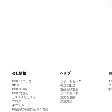
会社情報
ヘルプ
お
Ciderについて
サポートセンター
Am
Store
発送と配送
コ
Cider Club
返品及び返金
割
Ciderで働く
サイズガイド
サステナビリティ
注文を追跡
ブログ
決済方法
ギフトカード
特定商取引法に基づく表記