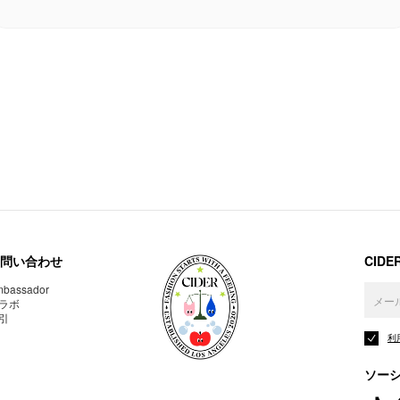
問い合わせ
CID
bassador
ラボ
引
利
ソー