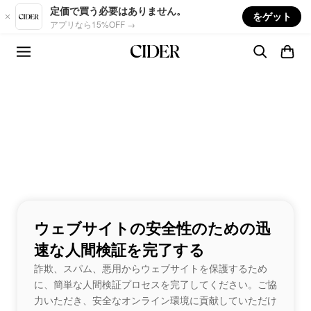
Skip to main content
定価で買う必要はありません。
をゲット
アプリなら15%OFF →
ウェブサイトの安全性のための迅
速な人間検証を完了する
詐欺、スパム、悪用からウェブサイトを保護するため
に、簡単な人間検証プロセスを完了してください。ご協
力いただき、安全なオンライン環境に貢献していただけ