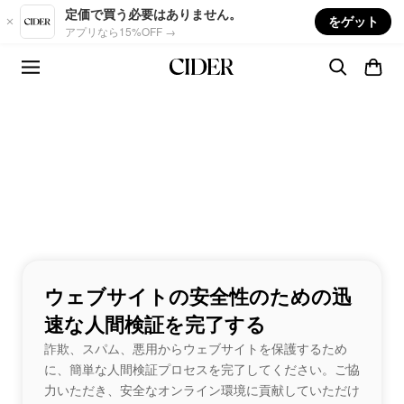
Skip to main content
定価で買う必要はありません。
をゲット
アプリなら15%OFF →
ウェブサイトの安全性のための迅
速な人間検証を完了する
詐欺、スパム、悪用からウェブサイトを保護するため
に、簡単な人間検証プロセスを完了してください。ご協
力いただき、安全なオンライン環境に貢献していただけ