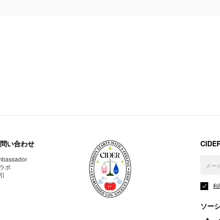
問い合わせ
CID
bassador
ラボ
引
利
ソー