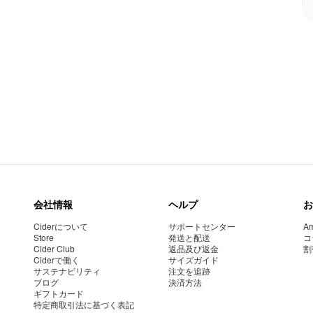
会社情報
ヘルプ
お
Ciderについて
サポートセンター
Am
Store
発送と配送
コ
Cider Club
返品及び返金
割
Ciderで働く
サイズガイド
サステナビリティ
注文を追跡
ブログ
決済方法
ギフトカード
特定商取引法に基づく表記