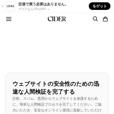
Skip to main content
定価で買う必要はありません。
をゲット
アプリなら15%OFF →
ウェブサイトの安全性のための迅
速な人間検証を完了する
詐欺、スパム、悪用からウェブサイトを保護するため
に、簡単な人間検証プロセスを完了してください。ご協
力いただき、安全なオンライン環境に貢献していただけ