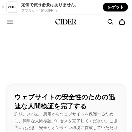
Skip to main content
定価で買う必要はありません。
をゲット
アプリなら15%OFF →
ウェブサイトの安全性のための迅
速な人間検証を完了する
詐欺、スパム、悪用からウェブサイトを保護するため
に、簡単な人間検証プロセスを完了してください。ご協
力いただき、安全なオンライン環境に貢献していただけ