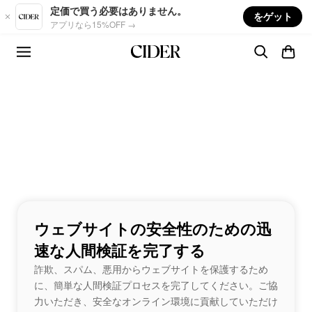
Skip to main content
定価で買う必要はありません。
をゲット
アプリなら15%OFF →
ウェブサイトの安全性のための迅
速な人間検証を完了する
詐欺、スパム、悪用からウェブサイトを保護するため
に、簡単な人間検証プロセスを完了してください。ご協
力いただき、安全なオンライン環境に貢献していただけ