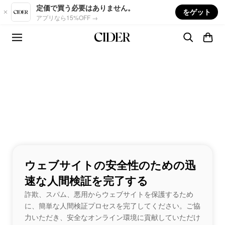
Skip to main content
定価で買う必要はありません。
をゲット
アプリなら15%OFF →
ウェブサイトの安全性のための迅
速な人間検証を完了する
詐欺、スパム、悪用からウェブサイトを保護するため
に、簡単な人間検証プロセスを完了してください。ご協
力いただき、安全なオンライン環境に貢献していただけ