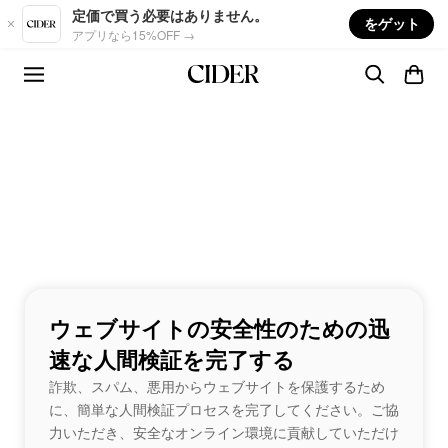
Skip to main content
定価で買う必要はありません。
をゲット
アプリなら15%OFF →
ウェブサイトの安全性のための迅
速な人間検証を完了する
詐欺、スパム、悪用からウェブサイトを保護するため
に、簡単な人間検証プロセスを完了してください。ご協
力いただき、安全なオンライン環境に貢献していただけ