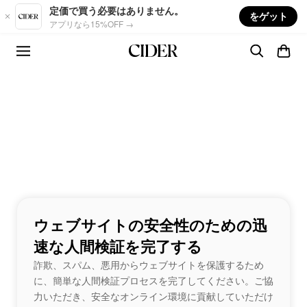
Skip to main content
定価で買う必要はありません。
をゲット
アプリなら15%OFF →
ウェブサイトの安全性のための迅
速な人間検証を完了する
詐欺、スパム、悪用からウェブサイトを保護するため
に、簡単な人間検証プロセスを完了してください。ご協
力いただき、安全なオンライン環境に貢献していただけ