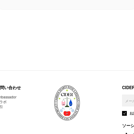
問い合わせ
CID
bassador
ラボ
引
利
ソー