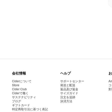
会社情報
ヘルプ
お
Ciderについて
サポートセンター
Am
Store
発送と配送
コ
Cider Club
返品及び返金
割
Ciderで働く
サイズガイド
サステナビリティ
注文を追跡
ブログ
決済方法
ギフトカード
特定商取引法に基づく表記