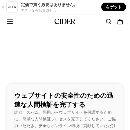
Skip to main content
定価で買う必要はありません。
をゲット
アプリなら15%OFF →
ウェブサイトの安全性のための迅
速な人間検証を完了する
詐欺、スパム、悪用からウェブサイトを保護するため
に、簡単な人間検証プロセスを完了してください。ご協
力いただき、安全なオンライン環境に貢献していただけ