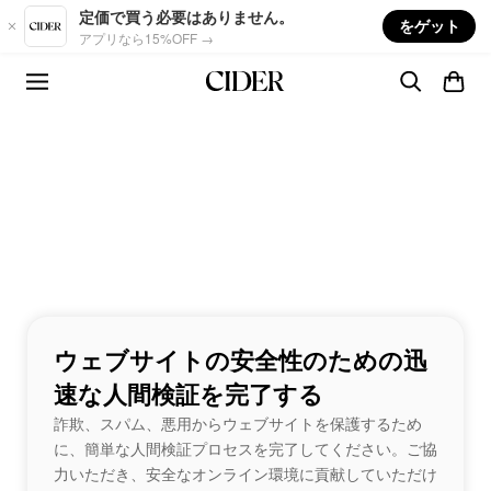
Skip to main content
定価で買う必要はありません。
をゲット
アプリなら15%OFF →
ウェブサイトの安全性のための迅
速な人間検証を完了する
詐欺、スパム、悪用からウェブサイトを保護するため
に、簡単な人間検証プロセスを完了してください。ご協
力いただき、安全なオンライン環境に貢献していただけ