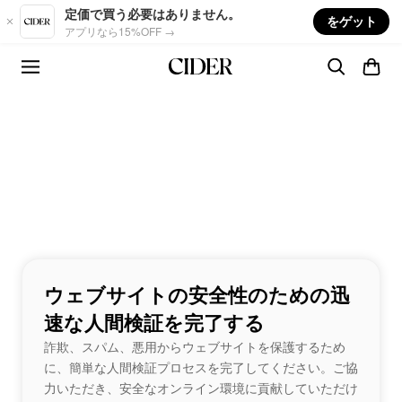
Skip to main content
定価で買う必要はありません。
をゲット
アプリなら15%OFF →
ウェブサイトの安全性のための迅
速な人間検証を完了する
詐欺、スパム、悪用からウェブサイトを保護するため
に、簡単な人間検証プロセスを完了してください。ご協
力いただき、安全なオンライン環境に貢献していただけ