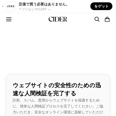
Skip to main content
定価で買う必要はありません。
をゲット
アプリなら15%OFF →
ウェブサイトの安全性のための迅
速な人間検証を完了する
詐欺、スパム、悪用からウェブサイトを保護するため
に、簡単な人間検証プロセスを完了してください。ご協
力いただき、安全なオンライン環境に貢献していただけ