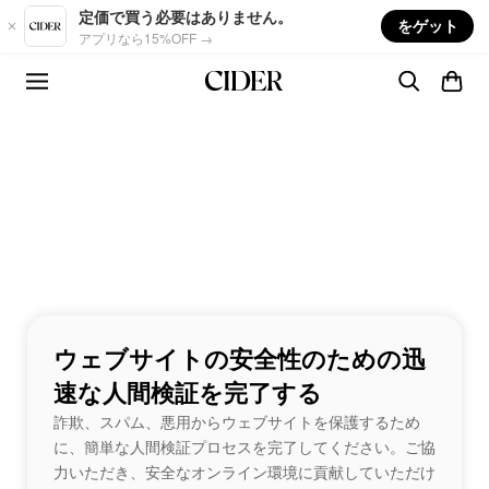
Skip to main content
定価で買う必要はありません。
をゲット
アプリなら15%OFF →
ウェブサイトの安全性のための迅
速な人間検証を完了する
詐欺、スパム、悪用からウェブサイトを保護するため
に、簡単な人間検証プロセスを完了してください。ご協
力いただき、安全なオンライン環境に貢献していただけ