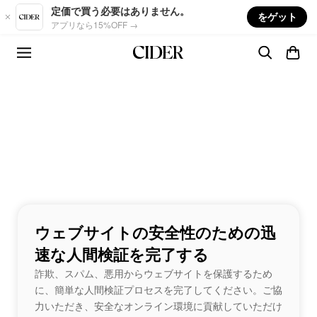
Skip to main content
定価で買う必要はありません。
をゲット
アプリなら15%OFF →
ウェブサイトの安全性のための迅
速な人間検証を完了する
詐欺、スパム、悪用からウェブサイトを保護するため
に、簡単な人間検証プロセスを完了してください。ご協
力いただき、安全なオンライン環境に貢献していただけ