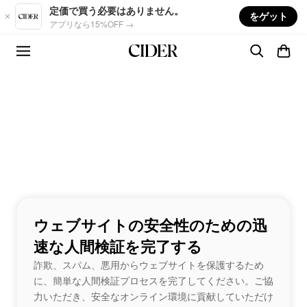
Skip to main content
定価で買う必要はありません。
をゲット
アプリなら15%OFF →
ウェブサイトの安全性のための迅
速な人間検証を完了する
詐欺、スパム、悪用からウェブサイトを保護するため
に、簡単な人間検証プロセスを完了してください。ご協
力いただき、安全なオンライン環境に貢献していただけ