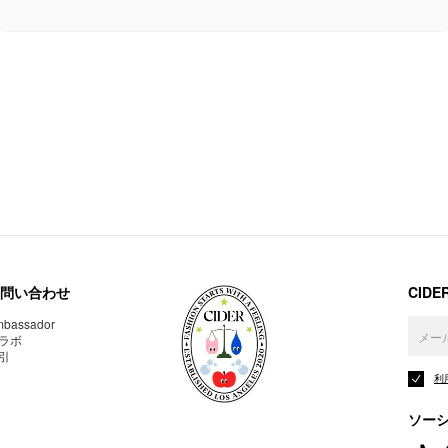
問い合わせ
CID
bassador
ラボ
引
利
ソー