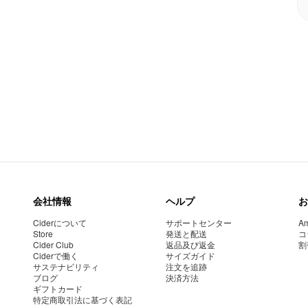
会社情報
ヘルプ
お
Ciderについて
サポートセンター
Am
Store
発送と配送
コ
Cider Club
返品及び返金
割
Ciderで働く
サイズガイド
サステナビリティ
注文を追跡
ブログ
決済方法
ギフトカード
特定商取引法に基づく表記