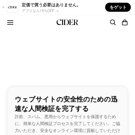
Skip to main content
定価で買う必要はありません。
をゲット
アプリなら15%OFF →
ウェブサイトの安全性のための迅
速な人間検証を完了する
詐欺、スパム、悪用からウェブサイトを保護するため
に、簡単な人間検証プロセスを完了してください。ご協
力いただき、安全なオンライン環境に貢献していただけ