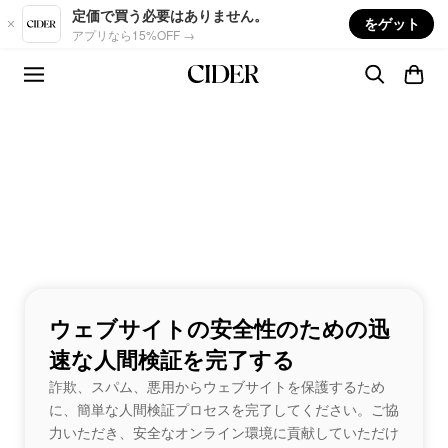
Skip to main content
定価で買う必要はありません。
をゲット
アプリなら15%OFF →
ウェブサイトの安全性のための迅
速な人間検証を完了する
詐欺、スパム、悪用からウェブサイトを保護するため
に、簡単な人間検証プロセスを完了してください。ご協
力いただき、安全なオンライン環境に貢献していただけ